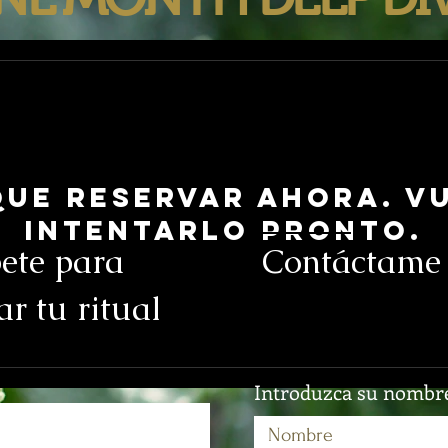
ue reservar ahora. Vu
intentarlo pronto.
bete para
Contáctame
r tu ritual
Introduzca su nombr