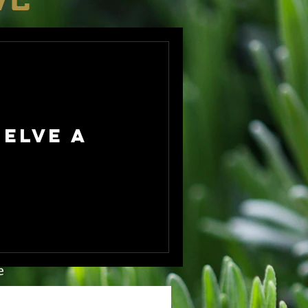
elve a
e