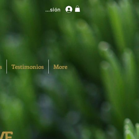
Iniciar sesión
s
Testimonios
More
VE