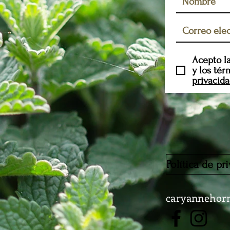
Acepto la
y los tér
privacid
caryannehor