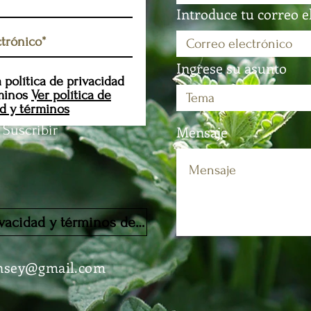
Introduce tu correo e
Ingrese su asunto
 política de privacidad
minos
Ver política de
ad y términos
Suscribir
Mensaje
Política de privacidad y términos de servicio
nsey@gmail.com