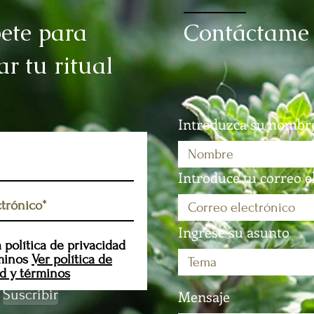
bete para
Contáctame
r tu ritual
Introduzca su nombr
Introduce tu correo e
Ingrese su asunto
 política de privacidad
minos
Ver política de
ad y términos
Suscribir
Mensaje