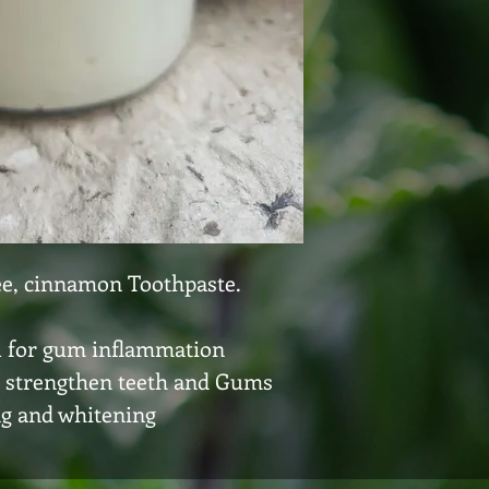
ee, cinnamon Toothpaste.
il for gum inflammation
o strengthen teeth and Gums
ing and whitening