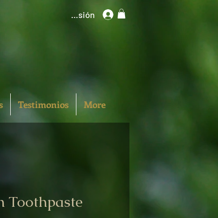
Iniciar sesión
s
Testimonios
More
 Toothpaste