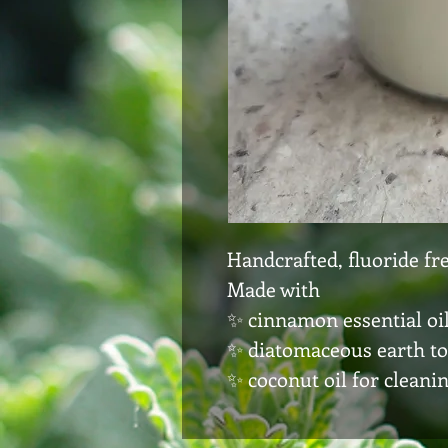
Handcrafted, fluoride fr
Made with
✨️ cinnamon essential o
✨️ diatomaceous earth t
✨️ coconut oil for clean