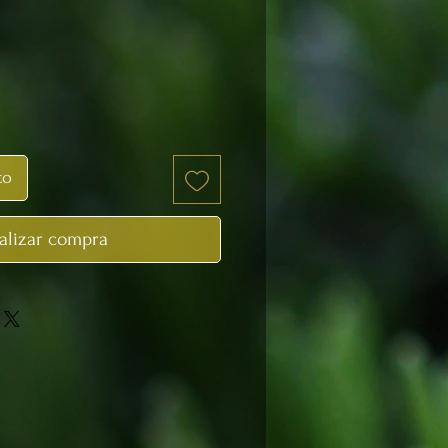
o
to
alizar compra