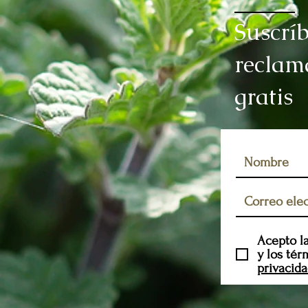
Suscrí
reclama
gratis
Acepto la
y los tér
privacid